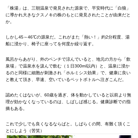
「株湯」は、三朝温泉で発見された源泉で、平安時代に「白狼」
に導かれ大きなクスノキの株のもとに発見されたことが由来だと
か。
しかし45～46℃の源泉だ。これがまた「熱い！」約2分程度、湯
船に浸かり、椅子に座ってを何度か繰り返す。
風呂からあがり、外のベンチで涼んでいると、地元の方から「飲
泉場」で温泉水を汲んで飲む（１日300ml以内）と、温泉に浸か
るのと同様に細胞が刺激され「ホルミシス効果」で、健康に良い
と教えて頂き、早速、空いているペットボトルへ注ぎこんだ。
認めたくはないが、60歳を過ぎ、体を動かしていると以前より無
理が効かなくなっているのは、しばしば感じる。健康診断での指
摘もある。
これで少しでも良くなるならばと。しばらくの間、有難く頂くこ
とにしよう（苦笑）