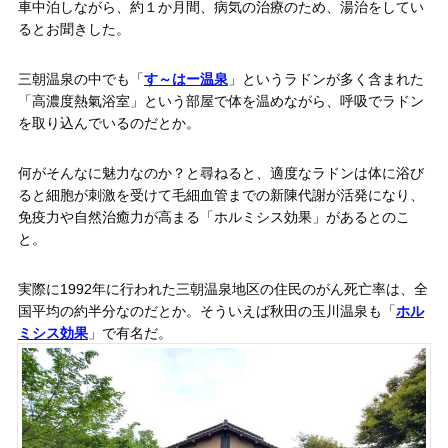
車中泊しながら、約１か月間、病気の治療のため、湯治をしてい
るとお聞きした。
三朝温泉の中でも「
す～はー温泉
」というラドンが多く含まれた
「高濃度熱氣浴室」という部屋で体を温めながら、呼吸でラドン
を取り込んでいるのだとか。
何がそんなに魅力なのか？と尋ねると、適度なラドンは体に浴び
ると細胞が刺激を受けて毛細血管までの新陳代謝が活発になり、
免疫力や自然治癒力が高まる「ホルミシス効果」があるとのこ
と。
実際に1992年に行われた三朝温泉地区の住民のがん死亡率は、全
国平均の約半分なのだとか。そういえば秋田の玉川温泉も「
ホル
ミシス効果
」で有名だ。