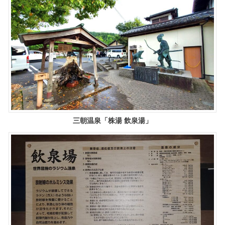
三朝温泉「株湯 飲泉湯」