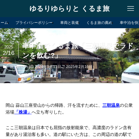
ゆるりゆらりと くるま旅
ォーム
プライバシーポリシー
車両と装備
くるま旅の薦め
車中泊を快
車中泊でくるま旅「三朝温泉でラド
2025
2/16
ンを飲む?」
2024年5月11日
2025年2月16日
旅・BLOG
岡山 蒜山三座登山からの帰路、汗を流すために、
三朝温泉
の公衆
浴場
「株湯」
へ立ち寄りした。
ここ三朝温泉は日本でも屈指の放射能泉で、高濃度のラドン含有
量があり湯治客も多い。道の駅にいた方は、この周辺の道の駅で